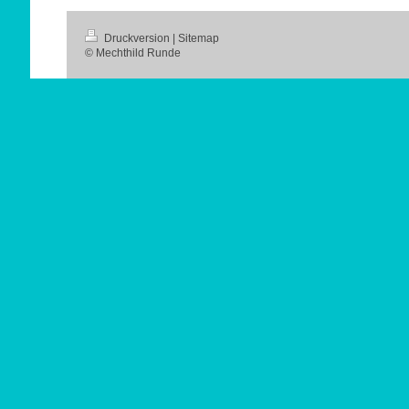
Druckversion
|
Sitemap
© Mechthild Runde