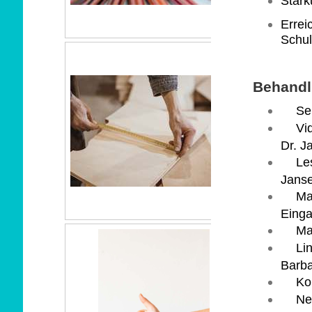
Stärk
Errei
Schul
Behand
Se
Vi
Dr. J
Le
Janse
Ma
Einga
Ma
Li
Barba
Ko
Ne