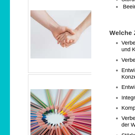
Beein
Welche Z
Verbe
und
K
Verb
Entwi
Konz
Entwi
Integ
Kompe
Verb
der
W