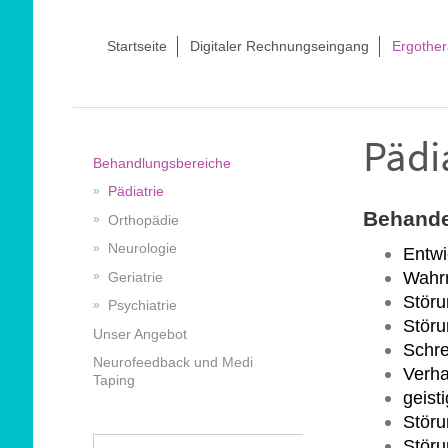
Startseite
Digitaler Rechnungseingang
Ergother
Pädi
Behandlungsbereiche
Pädiatrie
Behande
Orthopädie
Neurologie
Entw
Wahr
Geriatrie
Störu
Psychiatrie
Störu
Unser Angebot
Schre
Neurofeedback und Medi
Verha
Taping
geist
Stör
Störu