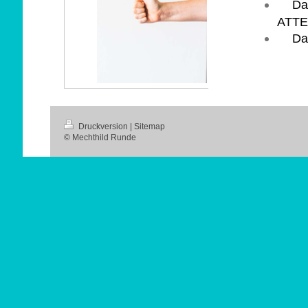
Da
ATT
Da
Druckversion
|
Sitemap
© Mechthild Runde